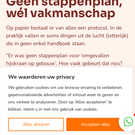
Geen stappenplan,
wél vakmanschap
Op papier bestaat er van alles een protocol. In de
praktijk vallen er soms dingen uit de lucht (letterlijk)
die in geen enkel handboek staan.
“Er was geen stappenplan voor ‘omgevallen
hijskraan op gebouw’. Hoe vaak gebeurt dat nou?
Eigenlijk nooit. Dus dan val je terug op je opleiding,
We waarderen uw privacy
je ervaring, je team en je gezond verstand.”
We gebruiken cookies om uw browse-ervaring te verbeteren,
Dat betekent:
gepersonaliseerde advertenties of inhoud weer te geven en
ons verkeer te analyseren. Door op ‘Alles accepteren’ te
Risico’s herkennen die de meeste mensen niet
klikken, stemt u in met ons gebruik van cookies.
zien.
Je eigen rol pakken, maar niet buiten je
Alles afwijzen
Accepteer alles
mandaat treden.
Overleggen, afstemmen, uitvoeren.