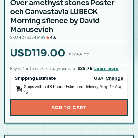
Over amethyst stones Poster
och Canvastavla LUBECK
Morning silence by David
Manusevich
SKU 42760545199
4.6
USD119.00
USD155.00
Pay in 4 interest-free payments of
$29.75
Learn more
Shipping Estimate
USA
Change
Ships within 48 hours · Estimated delivery
Aug 11
-
Aug
16
ADD TO CART