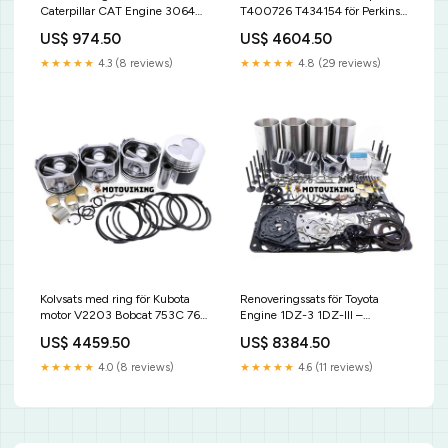
Caterpillar CAT Engine 3064
T400726 T434154 för Perkins
3066 Grävmaskin 311 311B 312
1500-seriens motor 1506A
US$ 974.50
US$ 4604.50
312B 320B 321B JLG
Kawasaki
★★★★★
4.3 (8 reviews)
★★★★★
4.8 (29 reviews)
Kolvsats med ring för Kubota
Renoveringssats för Toyota
motor V2203 Bobcat 753C 763
Engine 1DZ-3 1DZ-III –
773 S130 S150 S160 S185 331
översynssats, reparationssats
US$ 4459.50
US$ 8384.50
334 341 5600 S175 S530
Other Electrical Parts
T190 T140 Genie
★★★★★
4.0 (8 reviews)
★★★★★
4.6 (11 reviews)