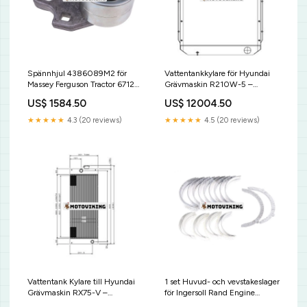
Spännhjul 4386089M2 för
Vattentankkylare för Hyundai
Massey Ferguson Tractor 6712S
Grävmaskin R210W-5 –
6713S 6714S 6715S CASE
dieseltank, bränslebehållare
US$ 1584.50
US$ 12004.50
Claas
★★★★★
4.3 (20 reviews)
★★★★★
4.5 (20 reviews)
Vattentank Kylare till Hyundai
1 set Huvud- och vevstakeslager
Grävmaskin RX75-V –
för Ingersoll Rand Engine
dieseltank, bränslebehållare
4IR18T 4IR18TE 4IR18N