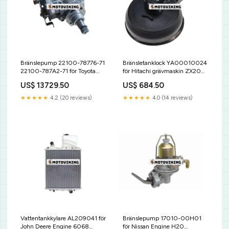
Bränslepump 22100-78776-71
Bränsletanklock YA00010024
22100-787A2-71 för Toyota
för Hitachi grävmaskin ZX200-
Engine 13Z 14Z Gaffeltruck
5G ZX210H-5G ZX210K-5G
US$ 13729.50
US$ 684.50
7FDU45 7FDU35 7FDKU40
ZX330-5G ZX350H-5G –
7FDK40 Bosch
dieseltank, bränslebehållare
★★★★★
4.2 (20 reviews)
★★★★★
4.0 (14 reviews)
Honda
Vattentankkylare AL209041 för
Bränslepump 17010-00H01
John Deere Engine 6068
för Nissan Engine H20