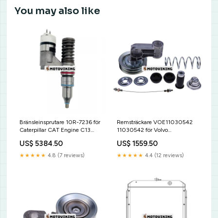
You may also like
Bränsleinsprutare 10R-7236 för
Remsträckare VOE11030542
Caterpillar CAT Engine C13
11030542 för Volvo
Stop Solenoid
Grävmaskin EW200 EC200
US$ 5384.50
US$ 1559.50
EW230B EC230B EW230B
EC340 EC390 EC330B
★★★★★
4.8 (7 reviews)
★★★★★
4.4 (12 reviews)
EC360B TCM