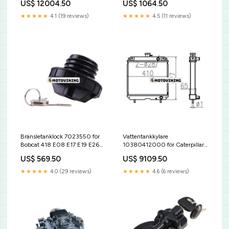
US$ 12004.50
US$ 1064.50
Speed Governor & Actuator
4IR18NE-2 Luftkompressor
P260 7/51 P185 –
★★★★★
4.1 (19 reviews)
★★★★★
4.5 (11 reviews)
luftkonditioneringskompressor,
AC-kompressor Mack
Bränsletanklock 7023550 för
Vattentankkylare
Bobcat 418 E08 E17 E19 E26
10380412000 för Caterpillar
E32 E35 E42 E50 E85 A770
CAT grävmaskin MM40 –
US$ 569.50
US$ 9109.50
S130 S185 S205 S510 S570
dieseltank, bränslebehållare
S590 T180 T320 – dieseltank,
Cylinder Head Gasket
★★★★★
4.0 (29 reviews)
★★★★★
4.6 (6 reviews)
bränslebehållare Takeuchi