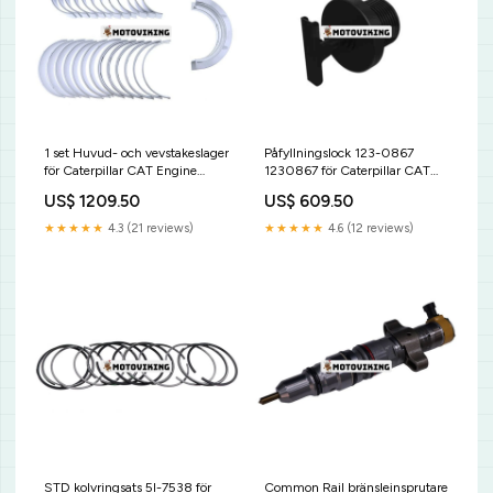
1 set Huvud- och vevstakeslager
Påfyllningslock 123-0867
för Caterpillar CAT Engine
1230867 för Caterpillar CAT
3066 Grävmaskin 318C 319C
Engine 3054 3024 3034
US$ 1209.50
US$ 609.50
320C 320D 321C 323D Kioti
Lastare 416C 424D 432D 438D
442D 902 906 908 Solenoid
★★★★★
4.3 (21 reviews)
★★★★★
4.6 (12 reviews)
Valve Coil
STD kolvringsats 5I-7538 för
Common Rail bränsleinsprutare