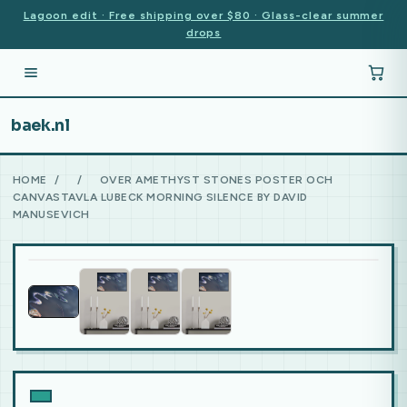
Lagoon edit · Free shipping over $80 · Glass-clear summer
drops
baek.nl
HOME
/
/
OVER AMETHYST STONES POSTER OCH
CANVASTAVLA LUBECK MORNING SILENCE BY DAVID
MANUSEVICH