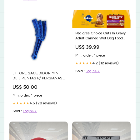
Pedigree Choice Cuts In Gravy
Adult Canned Wet Dog Food
Prime Rib Multipack, 13.2 oz.
US$ 39.99
Cans (12 Count, Pack of 1)
PureBites
Min. order: 1 piece
4.2 (12 reviews)
★★★★★
Sold :
Login>>
ETTORE SACUDIDOR MINI
DE 3 PUNTAS P/ PERSIANAS
(MINI BLIND DUSTER)
US$ 50.00
SECDEAIRE
Min. order: 1 piece
4.5 (28 reviews)
★★★★★
Sold :
Login>>