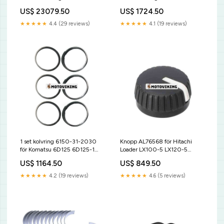
Traktor 6165J 6180J 6205J
gaffeltruck Belt Tensioner
US$ 23079.50
US$ 1724.50
6210J – dieseltank,
bränslebehållare Jeep
★★★★★
4.4 (29 reviews)
★★★★★
4.1 (19 reviews)
1 set kolvring 6150-31-2030
Knopp AL76568 för Hitachi
för Komatsu 6D125 6D125-1
Loader LX100-5 LX120-5
motor PC400-6 grävmaskin
LX150-5 LX230-5 Shibaura
US$ 1164.50
US$ 849.50
JCB
★★★★★
4.2 (19 reviews)
★★★★★
4.6 (5 reviews)