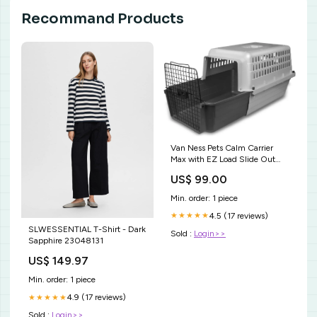
Recommand Products
Van Ness Pets Calm Carrier
Max with EZ Load Slide Out
Drawer, Hard-Sided Travel
US$ 99.00
Crate for Cats and Small Dogs
Durable Dog Toys
Min. order: 1 piece
4.5 (17 reviews)
★★★★★
SLWESSENTIAL T-Shirt - Dark
Sold :
Login>>
Sapphire 23048131
US$ 149.97
Min. order: 1 piece
4.9 (17 reviews)
★★★★★
Sold :
Login>>