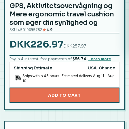
GPS, Aktivitetsovervågning og
Mere ergonomic travel cushion
som øger din synlighed og
SKU 45019695782
4.9
DKK226.97
DKK257.97
Pay in 4 interest-free payments of
$56.74
Learn more
Shipping Estimate
USA
Change
Ships within 48 hours · Estimated delivery
Aug 11
-
Aug
16
ADD TO CART