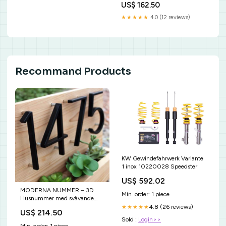
US$ 162.50
★★★★★
4.0 (12 reviews)
Recommand Products
KW Gewindefahrwerk Variante
1 inox 10220028 Speedster
US$ 592.02
MODERNA NUMMER – 3D
Min. order: 1 piece
Husnummer med svävande
utseende för moderna fasader
4.8 (26 reviews)
★★★★★
US$ 214.50
absorbent bathroom rug
Sold :
Login>>
Min. order: 1 piece