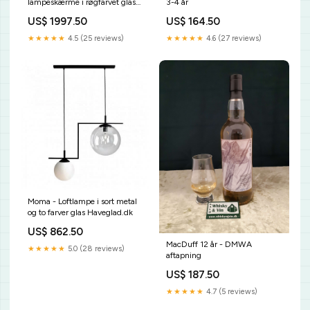
lampeskærme i røgfarvet glas
3-4 år
Rikki Tikki Shop
US$ 1997.50
US$ 164.50
★★★★★
4.5 (25 reviews)
★★★★★
4.6 (27 reviews)
Moma - Loftlampe i sort metal
og to farver glas Haveglad.dk
US$ 862.50
MacDuff 12 år - DMWA
★★★★★
5.0 (28 reviews)
aftapning
US$ 187.50
★★★★★
4.7 (5 reviews)