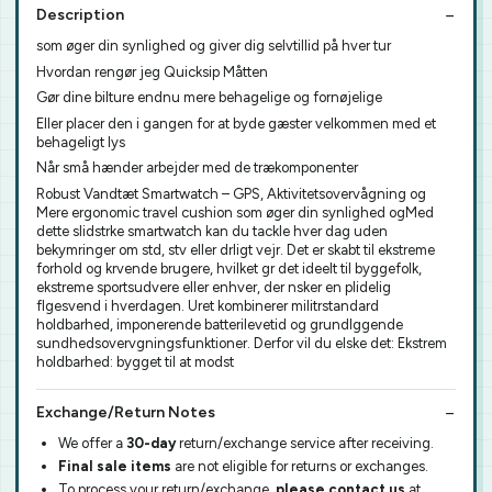
Description
som øger din synlighed og giver dig selvtillid på hver tur
Hvordan rengør jeg Quicksip Måtten
Gør dine bilture endnu mere behagelige og fornøjelige
Eller placer den i gangen for at byde gæster velkommen med et
behageligt lys
Når små hænder arbejder med de trækomponenter
Robust Vandtæt Smartwatch – GPS, Aktivitetsovervågning og
Mere ergonomic travel cushion som øger din synlighed ogMed
dette slidstrke smartwatch kan du tackle hver dag uden
bekymringer om std, stv eller drligt vejr. Det er skabt til ekstreme
forhold og krvende brugere, hvilket gr det ideelt til byggefolk,
ekstreme sportsudvere eller enhver, der nsker en plidelig
flgesvend i hverdagen. Uret kombinerer militrstandard
holdbarhed, imponerende batterilevetid og grundlggende
sundhedsovervgningsfunktioner. Derfor vil du elske det: Ekstrem
holdbarhed: bygget til at modst
Exchange/Return Notes
We offer a
30-day
return/exchange service after receiving.
Final sale items
are not eligible for returns or exchanges.
To process your return/exchange,
please contact us
at