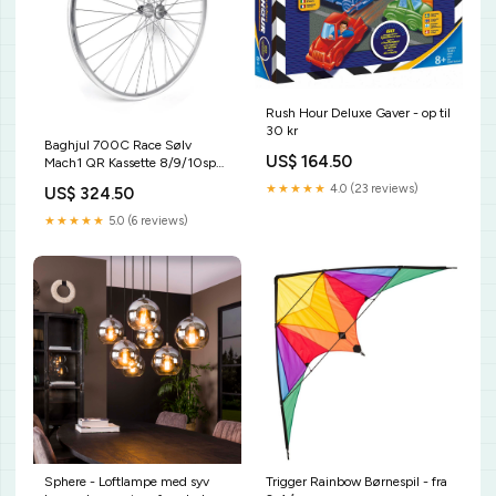
Rush Hour Deluxe Gaver - op til
30 kr
Baghjul 700C Race Sølv
US$ 164.50
Mach1 QR Kassette 8/9/10sp
sølv RF-eger 2mm QR
★★★★★
4.0 (23 reviews)
US$ 324.50
medfølger Ringeklokker
★★★★★
5.0 (6 reviews)
Sphere - Loftlampe med syv
Trigger Rainbow Børnespil - fra