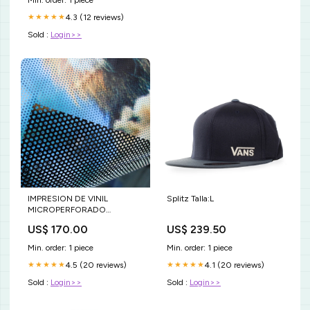
4.3 (12 reviews)
★★★★★
Sold :
Login>>
IMPRESION DE VINIL
Splitz Talla:L
MICROPERFORADO
Impresión adhesivos minotaur
US$ 170.00
US$ 239.50
laser toner
Min. order: 1 piece
Min. order: 1 piece
4.5 (20 reviews)
4.1 (20 reviews)
★★★★★
★★★★★
Sold :
Login>>
Sold :
Login>>