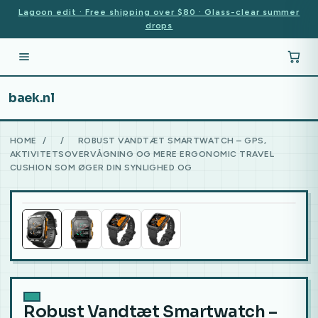
Lagoon edit · Free shipping over $80 · Glass-clear summer
drops
baek.nl
HOME
/
/
ROBUST VANDTÆT SMARTWATCH – GPS,
AKTIVITETSOVERVÅGNING OG MERE ERGONOMIC TRAVEL
CUSHION SOM ØGER DIN SYNLIGHED OG
Robust Vandtæt Smartwatch –