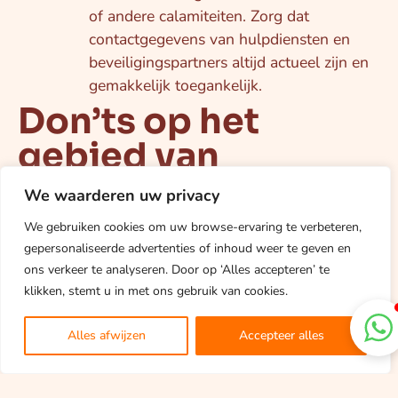
of andere calamiteiten. Zorg dat
contactgegevens van hulpdiensten en
beveiligingspartners altijd actueel zijn en
gemakkelijk toegankelijk.
Don’ts op het
gebied van
pandbeveiliging:
We waarderen uw privacy
Veelvoorkomende
We gebruiken cookies om uw browse-ervaring te verbeteren,
valkuilen
gepersonaliseerde advertenties of inhoud weer te geven en
ons verkeer te analyseren. Door op ‘Alles accepteren’ te
klikken, stemt u in met ons gebruik van cookies.
Vermijd deze veelvoorkomende fouten die de
effectiviteit van uw beveiligingsstrategie kunnen
Alles afwijzen
Accepteer alles
ondermijnen:
1. Beveiliging als een eenmalige investering