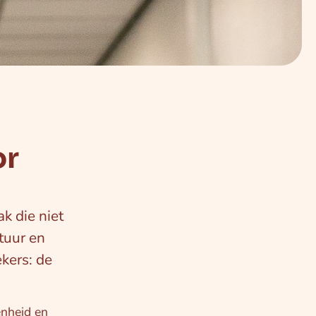
or
k die niet
tuur en
kers: de
enheid en