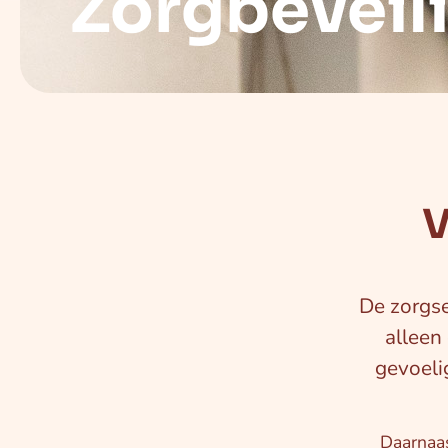
Zorgbeveil
V
De zorgse
alleen
gevoeli
Daarnaas