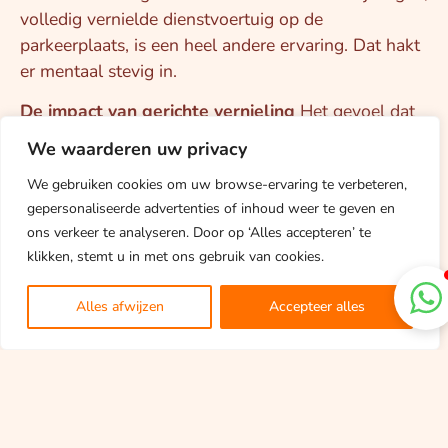
volledig vernielde dienstvoertuig op de
parkeerplaats, is een heel andere ervaring. Dat hakt
er mentaal stevig in.
De impact van gerichte vernieling
Het gevoel dat
overheerst bij zo’n ontdekking is de schending van
We waarderen uw privacy
je persoonlijke ruimte. De surveillancewagen is
We gebruiken cookies om uw browse-ervaring te verbeteren,
urenlang je mobiele werkplek en veilige haven
gepersonaliseerde advertenties of inhoud weer te geven en
tijdens de nacht. Dat deze vernieling doelgericht
ons verkeer te analyseren. Door op ‘Alles accepteren’ te
heeft plaatsgevonden in de weinige minuten –
klikken, stemt u in met ons gebruik van cookies.
misschien zelfs seconden – dat ik binnen was voor
de controle, maakt de impact groot. Het laat zien
Alles afwijzen
Accepteer alles
hoe snel een ogenschijnlijk routinematige
nachtdienst kan omslaan in een situatie met een
blijvende indruk.