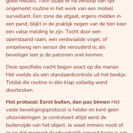
goed nieuws. Toch sluipt er na verloop van tijd
ongemerkt routine in het werk van een mobiel
surveillant. Een zone die afgaat, ergens midden in
een pand, blijkt in de praktijk negen van de tien keer
een valse melding te zijn. Tocht door een
openstaand raam, een verdwaalde vogel, of
simpelweg een sensor die verouderd is; als
beveiliger leer je de patronen snel kennen.
Deze specifieke nacht begon exact op die manier.
Het voelde als een standaardcontrole uit het boekje.
Totdat die routine in één klap volledig werd
doorbroken.
Het protocol: Eerst buiten, dan pas binnen
Het
vaste beveiligingsprotocol is helder en kent geen
uitzonderingen: je controleert altijd eerst de
buitenzijde van het object. Je weet immers nooit of
er op dat moment daadwerkelijk iemand bezig is om