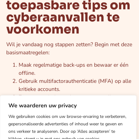
toepasbare tips om
cyberaanvallen te
voorkomen
Wil je vandaag nog stappen zetten? Begin met deze
basismaatregelen:
Maak regelmatige back-ups en bewaar er één
offline.
Gebruik multifactorauthenticatie (MFA) op alle
kritieke accounts.
Zet automatische updates aan voor alle
apparaten en software.
We waarderen uw privacy
Installeer betrouwbare antivirussoftware en
We gebruiken cookies om uw browse-ervaring te verbeteren,
houd deze up-to-date.
gepersonaliseerde advertenties of inhoud weer te geven en
Controleer e-mailbeveiligingsstandaarden en
ons verkeer te analyseren. Door op ‘Alles accepteren’ te
train medewerkers in phishingherkenning.
klikken, stemt u in met ons gebruik van cookies.