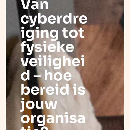
Van
cyberdre
iging tot
fysieke
veilighei
d – hoe
bereid is
jouw
organisa